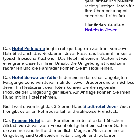
gemütlicher und preislich
recht günstiger Hotels für
Ihre Übernachtung mit
oder ohne Frühstück.
Hier finden sie alle
»
Hotels in Jever
Das
Hotel Pellmühle
liegt in ruhiger Lage im Zentrum von Jever.
Beliebt ist auch das Restaurant Jever Fass, das bekannt für seine
typisch friesische Küche ist. Das Hotel mit seinem Garten ist wie
eine grüne Oase für Ihren Urlaub. Die Umgebung ist ideal zum
radfahren und die Fahrräder können Sie im Hotel leihen.
Das
Hotel Schwarzer Adler
finden Sie in der schön angelegten
Fußgängerzone von Jever, nah der Jever Brauerei und am Schloss
Jever. Im Restaurant des Hotels können Sie die regionalen
Produkte der Umgebung genießen. Auf Anfrage können Sie Ihren
Hund mit ins Hotel nehmen.
Nicht weit davon liegt das 3 Sterne-Haus
Stadthotel Jever
. Auch
hier gibt es einen Fahrradverleih und wahlweise Frühstück.
Das
Friesen Hotel
ist ein Familienbetrieb nahe der hübschen
Altstadt von Jever. Zum Friesenhotel gehört ein schöner Garten,
die Zimmer sind hell und freundlich. Mögliche Aktivitäten in der
Umgebung sind Golf spielen, reiten, angeln und radfahren.