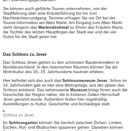
Sie können auch geführte Touren unternehmen, von der
Stadtführung über eine Kräuterführung bis hin zum
Nachtwächterrundgang. Termine erfragen Sie vor Ort bei der
Tourist-Information am Alten Markt. Am Eingang zum Alten Markt
steht übrigens das
Mariendenkmal
zu Ehren des Fräulein Maria,
die Tochter des letzten Häuptlinges der Stadt war und die viel
Gutes für die Stadt getan hat.
Das Schloss zu Jever
Das
Schloss Jever gehört zu den schönsten Baudenkmälern in
Norddeutschland. In den historischen Räumen können Sie die
Wohnkultur des 16.-19. Jahrhunderts hautnah erleben.
Hier befindet sich das auch das
Schlossmuseum Jever
. Schon im
14. Jahrhundert gab es hier eine Wehranlage, aus der später das
Schloss entstand. Das sehenswerte
Museum
bringt Ihnen auch die
Geschichte der Region näher, die in früheren Zeiten
Herrschaft
Jever
genannt wurde. Außerdem finden hier regelmäßig
Ausstellungen zu Kultur, Geschichte und Archäologie statt.
Schloss zu Jever
Im
Schlossgarten
können Sie herrlich zwischen Eichen, Linden,
Eschen, Rot- und Blutbuchen spazieren gehen. Daneben können